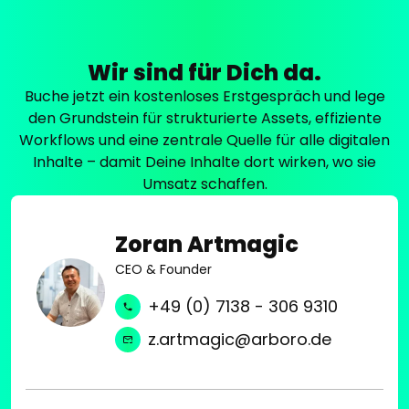
y
V
f
n
o
e
d
n
k
Wir sind für Dich da.
e
A
t
r
Buche jetzt ein kostenloses Erstgespräch und lege
n
v
,
den Grundstein für strukturierte Assets, effiziente
a
e
A
Workflows und eine zentrale Quelle für alle digitalen
l
r
p
Inhalte – damit Deine Inhalte dort wirken, wo sie
y
z
r
Umsatz schaffen.
s
a
i
e
h
m
b
n
Zoran Artmagic
o
i
t
A
CEO & Founder
s
.
E
L
+49 (0) 7138 - 306 9310
M
i
A
z.artmagic@arboro.de
v
s
e
s
-
e
B