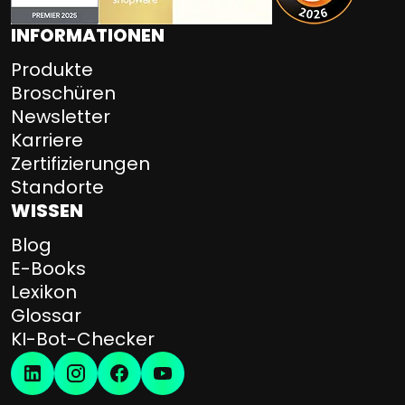
I
INFORMATIONEN
s
–
Produkte
Z
Broschüren
e
Newsletter
i
Karriere
t
Zertifizierungen
e
Standorte
r
WISSEN
s
p
Blog
a
E-Books
r
Lexikon
n
Glossar
i
KI-Bot-Checker
s
,
A