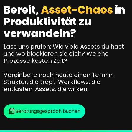
u
e
a
Bereit,
Asset-Chaos
in
n
C
n
a
Produktivität zu
u
d
b
s
verwandeln?
D
h
t
a
ä
o
t
Lass uns prüfen: Wie viele Assets du hast
n
e
m
und wo blockieren sie dich? Welche
g
n
Prozesse kosten Zeit?
e
+
i
r
A
Vereinbare noch heute einen Termin.
g
J
s
Struktur, die trägt. Workflows, die
C
o
s
entlasten. Assets, die wirken.
e
u
e
l
t
r
u
s
n
Beratungsgespräch buchen
m
p
e
,
e
y
B
r