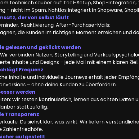
em technisch sauber auf: Tool-Setup, Shop-Integration, T
ng – nicht im Spam. Nahtlos integriert in Shopware, Shop
atz, der von selbst läuft
nder, Reaktivierung, After-Purchase-Mails:
agnen, die Kunden im richtigen Moment erreichen und d
die gelesen und geklickt werden
Wir verbinden Nutzen, Storytelling und Verkaufspsychologi
te Inhalte und Designs – jede Mail mit einem klaren Ziel.
schlägt Frequenz
 Inhalte und individuelle Journeys erhält jeder Empfänger
Conversions – ohne deine Kunden zu überfordern.
besser werden
iten: Wir testen kontinuierlich, lernen aus echten Daten u
nbar statt zufällig.
le Transparenz
rkäufe: Du siehst klar, was wirkt. Wir liefern verständlic
 Zahlenfriedhöfe.
cher aufgestellt