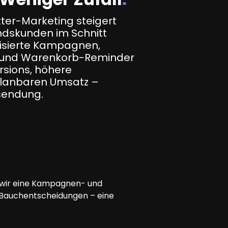
tter-Marketing steigert
dskunden im Schnitt
lisierte Kampagnen,
r und Warenkorb-Reminder
rsions, höhere
planbaren Umsatz –
sendung.
n wir eine Kampagnen- und
 Bauchentscheidungen – eine