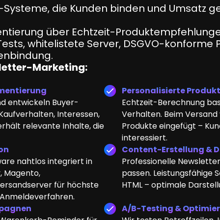
-Systeme, die Kunden binden und Umsatz gen
ierung über Echtzeit-Produktempfehlungen 
sts, whitelistete Server, DSGVO-konforme Pr
enbindung.
sletter-Marketing:
gmentierung
Personalisierte Produ
nd entwickeln Buyer-
Echtzeit-Berechnung bas
aufverhalten, Interessen,
Verhalten. Beim Versan
hält relevante Inhalte, die
Produkte eingefügt – Kund
interessiert.
on
Content-Erstellung & 
re nahtlos integriert in
Professionelle Newslette
, Magento,
passen. Leistungsfähige S
ersandserver für höchste
HTML – optimale Darstell
 Anmeldeverfahren.
mpagnen
A/B-Testing & Optimie