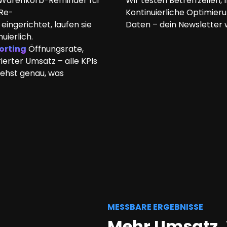
 Warenkorb-Reminder für
Wir testen Betreffzeilen,
 Re-
Kontinuierliche Optimier
ingerichtet, laufen sie
Daten – dein Newsletter 
uierlich.
orting
Öffnungsrate,
ierter Umsatz – alle KPIs
iehst genau, was
MESSBARE ERGEBNISSE
Mehr Umsatz
.