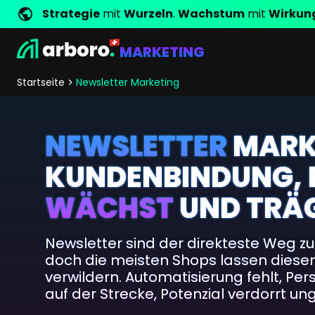
Strategie
mit
Wurzeln
.
Wachstum
mit
Wirkun
MARKETING
Entwicklung
Shop Erfolgsstorys
Management
Jobs
Anfrage
arboro als Arbeitgeber
Standorte
Unternehmenswerte
Shop Referenzen
Online Marketing
Core Values
Unternehmensg
Persönlich
Startseite
Newsletter Marketing
Shopentwicklung
SEO
Support
GEO
NEWSLETTER
MARK
SEA
Content
KUNDENBINDUNG, 
Comparison Shopping Serv
Social Media Marketing
WÄCHST
UND TRÄ
Server-Side-Tracking
Newsletter-Marketing
Newsletter sind der direkteste Weg z
doch die meisten Shops lassen diese
Consulting
verwildern. Automatisierung fehlt, Per
eCommerce Beratung
auf der Strecke, Potenzial verdorrt un
Fördermittelberatung