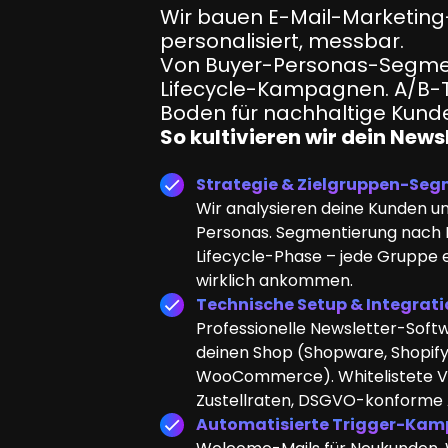
Wir bauen E-Mail-Marketing
personalisiert, messbar.
Von Buyer-Personas-Segment
Lifecycle-Kampagnen. A/B-Te
Boden für nachhaltige Kund
So kultivieren wir dein New
Strategie & Zielgruppen-Se
Wir analysieren deine Kunden u
Personas. Segmentierung nach K
Lifecycle-Phase – jede Gruppe er
wirklich ankommen.
Technische Setup & Integrati
Professionelle Newsletter-Softwa
deinen Shop (Shopware, Shopify
WooCommerce). Whitelistete V
Zustellraten, DSGVO-konforme
Automatisierte Trigger-Ka