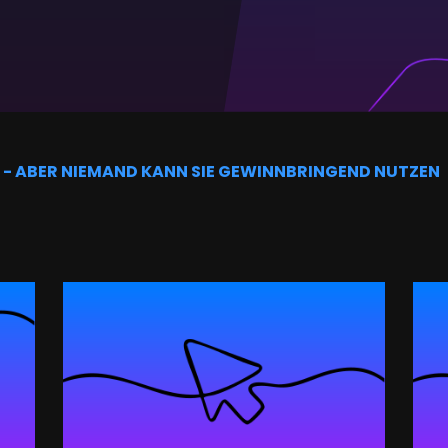
- ABER NIEMAND KANN SIE GEWINNBRINGEND NUTZEN