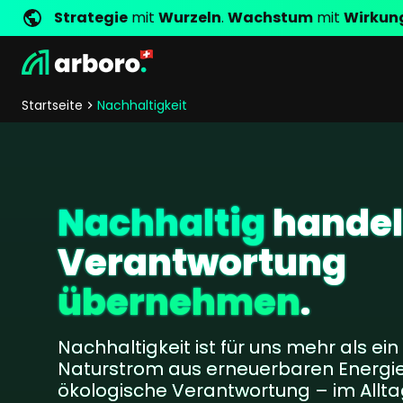
Strategie
mit
Wurzeln
.
Wachstum
mit
Wirkun
Entwicklung
Shop Erfolgsstorys
Management
Jobs
Anfrage
arboro als Arbeitgeber
Standorte
Unternehmenswerte
Shop Referenzen
Online Marketing
Core Values
Unternehmensg
Persönlich
Startseite
Nachhaltigkeit
Shopentwicklung
SEO
Support
GEO
SEA
Content
Nachhaltig
hande
Comparison Shopping Serv
Verantwortung
Social Media Marketing
Server-Side-Tracking
übernehmen
.
Newsletter-Marketing
Nachhaltigkeit ist für uns mehr als ei
Consulting
Naturstrom aus erneuerbaren Energi
eCommerce Beratung
ökologische Verantwortung – im Allt
Fördermittelberatung