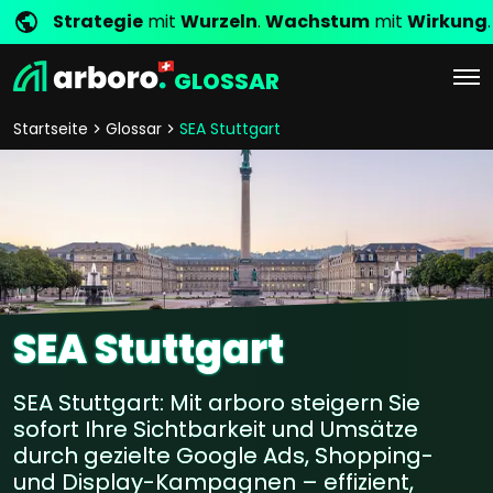
Strategie
mit
Wurzeln
.
Wachstum
mit
Wirkung
.
GLOSSAR
Startseite
Glossar
SEA Stuttgart
SEA Stuttgart
SEA Stuttgart: Mit arboro steigern Sie
sofort Ihre Sichtbarkeit und Umsätze
durch gezielte Google Ads, Shopping-
und Display-Kampagnen – effizient,