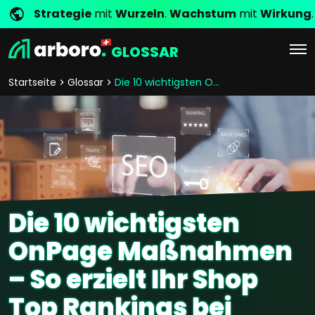
Strategie
mit
Wurzeln
.
Wachstum
mit
Wirkung
.
GLOSSAR
Startseite
Glossar
Die 10 wichtigsten OnPage Maßnahmen – So erzielt Ihr Shop Top Rankings bei Google & Co!
Die 10 wichtigsten
OnPage Maßnahmen
– So erzielt Ihr Shop
Top Rankings bei