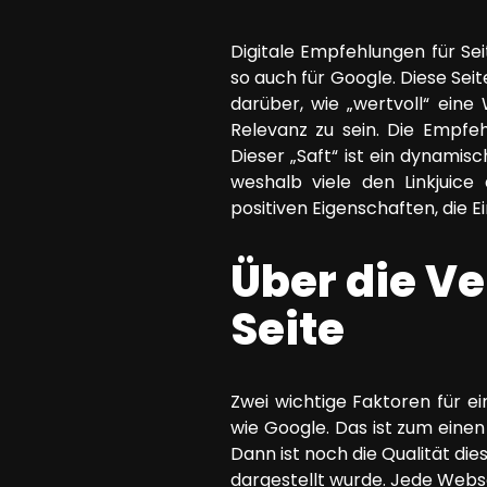
SEO Beratung
Digitale Empfehlungen für S
Google Ads Kampagnen-Beratung
so auch für Google. Diese Se
Software Architektur Beratung
darüber, wie „wertvoll“ eine 
Relevanz zu sein. Die Empfe
Dieser „Saft“ ist ein dynamisc
weshalb viele den Linkjuice
positiven Eigenschaften, die 
Über die Ve
Seite
Zwei wichtige Faktoren für e
wie Google. Das ist zum eine
Dann ist noch die Qualität d
dargestellt wurde. Jede Websei