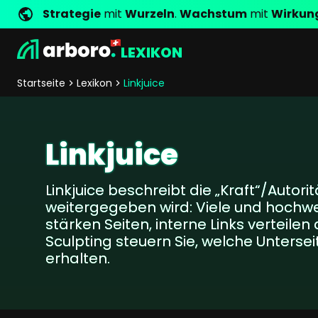
Strategie
mit
Wurzeln
.
Wachstum
mit
Wirkun
LEXIKON
Entwicklung
Shop Erfolgsstorys
Management
Jobs
Anfrage
arboro als Arbeitgeber
Standorte
Unternehmenswerte
Shop Referenzen
Online Marketing
Core Values
Unternehmensg
Persönlich
Startseite
Lexikon
Linkjuice
Shopentwicklung
SEO
Support
GEO
SEA
Linkjuice
Content
Comparison Shopping Serv
Linkjuice beschreibt die „Kraft“/Autorit
Social Media Marketing
weitergegeben wird: Viele und hochwe
Server-Side-Tracking
stärken Seiten, interne Links verteilen
Newsletter-Marketing
Sculpting steuern Sie, welche Untersei
erhalten.
Consulting
eCommerce Beratung
Fördermittelberatung