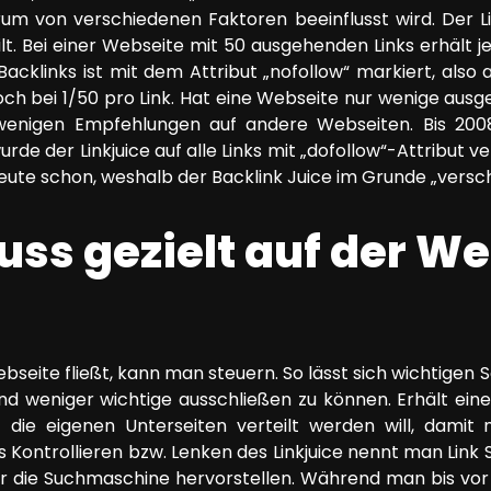
um von verschiedenen Faktoren beeinflusst wird. Der Lin
ilt. Bei einer Webseite mit 50 ausgehenden Links erhält j
cklinks ist mit dem Attribut „nofollow“ markiert, also a
och bei 1/50 pro Link. Hat eine Webseite nur wenige ausge
wenigen Empfehlungen auf andere Webseiten. Bis 200
rde der Linkjuice auf alle Links mit „dofollow“-Attribut ver
te schon, weshalb der Backlink Juice im Grunde „versc
uss gezielt auf der W
ebseite fließt, kann man steuern. So lässt sich wichtigen
 weniger wichtige ausschließen zu können. Erhält eine 
auf die eigenen Unterseiten verteilt werden will, damit 
 Kontrollieren bzw. Lenken des Linkjuice nennt man Link S
für die Suchmaschine hervorstellen. Während man bis vor 