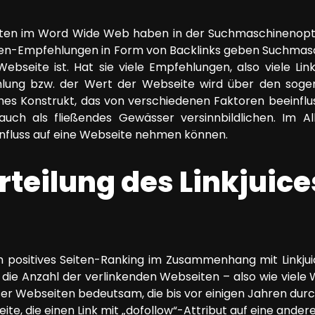
eiten im Word Wide Web haben in der Suchmaschinenopt
iten-Empfehlungen in Form von Backlinks geben Suchmas
Webseite ist. Hat sie viele Empfehlungen, also viele Lin
hlung bzw. der Wert der Webseite wird über den sogen
hes Konstrukt, das von verschiedenen Faktoren beeinfluss
 auch als fließendes Gewässer versinnbildlichen. Im Al
Einfluss auf eine Webseite nehmen können.
rteilung des Linkjuice
in positives Seiten-Ranking im Zusammenhang mit Linkju
n die Anzahl der verlinkenden Webseiten – also wie viele
ieser Webseiten bedeutsam, die bis vor einigen Jahren d
te, die einen Link mit „dofollow“-Attribut auf eine andere