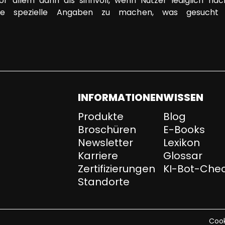
 vor allem dann als sinnvoll, wenn Nutzer lediglich
e spezielle Angaben zu machen, was gesucht w
INFORMATIONEN
WISSEN
Produkte
Blog
Broschüren
E-Books
Newsletter
Lexikon
Karriere
Glossar
Zertifizierungen
KI-Bot-Che
Standorte
Cook