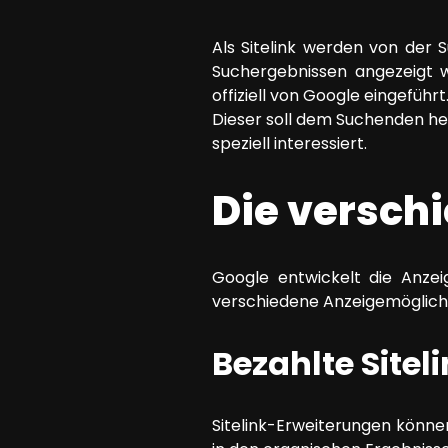
SEO Beratung
Als Sitelink werden von der 
Google Ads Kampagnen-Beratung
Suchergebnissen angezeigt w
Software Architektur Beratung
offiziell von Google eingeführt
Dieser soll dem Suchenden helf
speziell interessiert.
Die versch
Google entwickelt die Anzei
verschiedene Anzeigemöglichke
Bezahlte Sitel
Sitelink-Erweiterungen könne