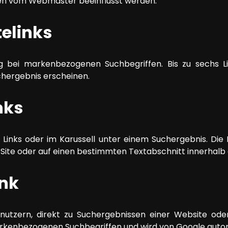
sen vom Webmaster beeinflusst werden.
telinks
ig bei markenbezogenen Suchbegriffen. Bis zu sechs Lin
chergebnis erscheinen.
nks
 Links oder im Karussell unter einem Suchergebnis. Die 
 Site oder auf einen bestimmten Textabschnitt innerhalb e
ink
enutzern, direkt zu Suchergebnissen einer Website ode
arkenbezogenen Suchbegriffen und wird von Google autom