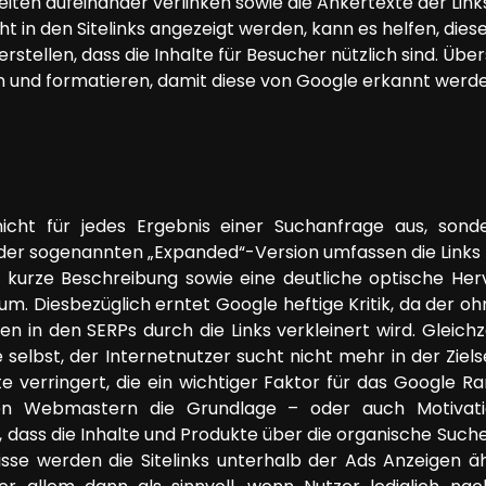
eiten aufeinander verlinken sowie die Ankertexte der Links
cht in den Sitelinks angezeigt werden, kann es helfen, dies
erstellen, dass die Inhalte für Besucher nützlich sind. Üb
n und formatieren, damit diese von Google erkannt werde
 nicht für jedes Ergebnis einer Suchanfrage aus, sonde
der sogenannten „Expanded“-Version umfassen die Links 
ne kurze Beschreibung sowie eine deutliche optische He
m. Diesbezüglich erntet Google heftige Kritik, da der 
n in den SERPs durch die Links verkleinert wird. Gleichze
 selbst, der Internetnutzer sucht nicht mehr in der Ziel
 verringert, die ein wichtiger Faktor für das Google Ran
en Webmastern die Grundlage – oder auch Motivati
n, dass die Inhalte und Produkte über die organische Suc
sse werden die Sitelinks unterhalb der Ads Anzeigen äh