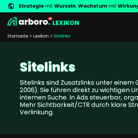
Strategie
mit
Wurzeln
.
Wachstum
mit
Wirkun
LEXIKON
Entwicklung
Shop Erfolgsstorys
Management
Jobs
Anfrage
arboro als Arbeitgeber
Standorte
Unternehmenswerte
Shop Referenzen
Online Marketing
Core Values
Unternehmensg
Persönlich
Startseite
Lexikon
Sitelinks
Shopentwicklung
SEO
Support
GEO
SEA
Sitelinks
Content
Comparison Shopping Serv
Sitelinks sind Zusatzlinks unter einem
Social Media Marketing
2006). Sie führen direkt zu wichtigen U
Server-Side-Tracking
internen Suche. In Ads steuerbar, org
Newsletter-Marketing
Mehr Sichtbarkeit/CTR durch klare Str
Verlinkung.
Consulting
eCommerce Beratung
Fördermittelberatung