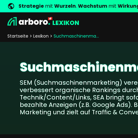
Strategie
mit
Wurzeln
.
Wachstum
mit
Wirkun
LEXIKON
Entwicklung
Shop Erfolgsstorys
Management
Jobs
Anfrage
arboro als Arbeitgeber
Standorte
Unternehmenswerte
Shop Referenzen
Online Marketing
Core Values
Unternehmensg
Persönlich
Startseite
Lexikon
Suchmaschinenmarketing
Shopentwicklung
SEO
Support
GEO
SEA
Suchmaschinenma
Content
Comparison Shopping Serv
SEM (Suchmaschinenmarketing) verei
Social Media Marketing
verbessert organische Rankings durc
Server-Side-Tracking
Technik/Content/Links, SEA bringt sofo
Newsletter-Marketing
bezahlte Anzeigen (z.B. Google Ads). Be
Marketing und zielt auf Traffic & Conve
Consulting
eCommerce Beratung
Fördermittelberatung