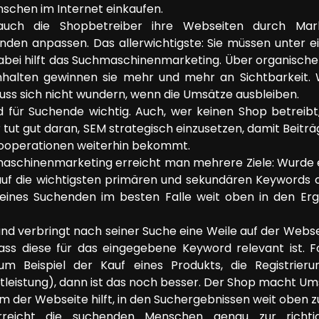
schen im Internet einkaufen.
auch die Shopbetreiber ihre Webseiten durch Ma
den anpassen. Das allerwichtigste: Sie müssen unter ein
abei hilft das Suchmaschinenmarketing. Über organische
Inhalten gewinnen sie mehr und mehr an Sichtbarkeit
ss sich nicht wundern, wenn die Umsätze ausbleiben.
 für Suchende wichtig. Auch, wer keinen Shop betreibt
 tut gut daran, SEM strategisch einzusetzen, damit Beit
ooperationen weiterhin bekommt.
schinenmarketing erreicht man mehrere Ziele: Wurde ei
ie auf die wichtigsten primären und sekundären Keywords
 eines Suchenden im besten Falle weit oben in den E
und verbringt nach seiner Suche eine Weile auf der Websei
ss diese für das eingegebene Keyword relevant ist. Fol
m Beispiel der Kauf eines Produkts, die Registrieru
eistung), dann ist das noch besser. Der Shop macht Umsa
 der Webseite hilft, in den Suchergebnissen weit oben z
rreicht die suchenden Menschen genau zur richti