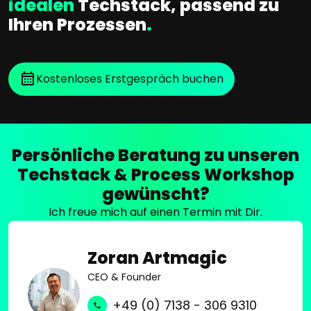
idealen
Techstack, passend zu
Ihren Prozessen
.
Kostenloses Erstgespräch buchen
Persönliche Beratung zu unseren
Techstack & Process Workshop
gewünscht?
Ich freue mich auf einen Termin mit Dir.
Zoran Artmagic
CEO & Founder
+49 (0) 7138 - 306 9310