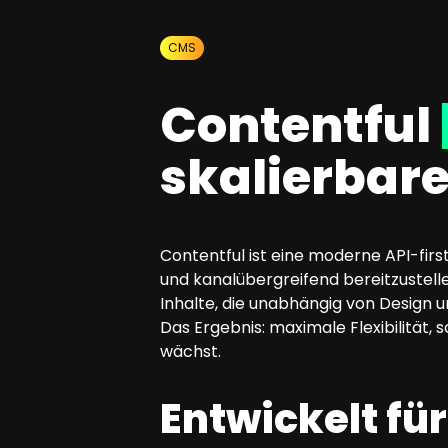
SEO Beratung
Google Ads Kampagnen-Beratung
CMS
Software Architektur Beratung
Contentful
skalierbare
Contentful ist eine moderne API-firs
und kanalübergreifend bereitzustelle
Inhalte, die unabhängig von Design
Das Ergebnis: maximale Flexibilität,
wächst.
Entwickelt fü