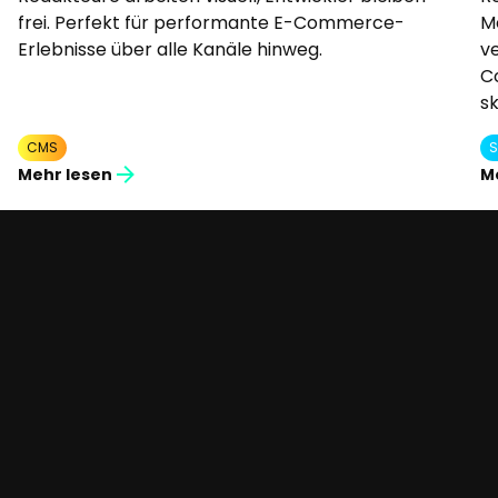
frei. Perfekt für performante E-Commerce-
M
Erlebnisse über alle Kanäle hinweg.
ve
C
s
CMS
S
Mehr lesen
M