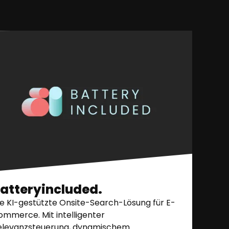
atteryincluded.
ie KI-gestützte Onsite-Search-Lösung für E-
ommerce. Mit intelligenter
elevanzsteuerung, dynamischem