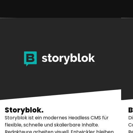
Storyblok.
B
Storyblok ist ein modernes Headless CMS für
D
flexible, schnelle und skalierbare Inhalte.
C
Redakteure arbeiten visuell, Entwickler bleiben
R