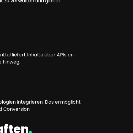
t zu verwalten und global
ul liefert Inhalte über APIs an
e hinweg.
logien integrieren. Das ermöglicht
d Conversion.
ften
.