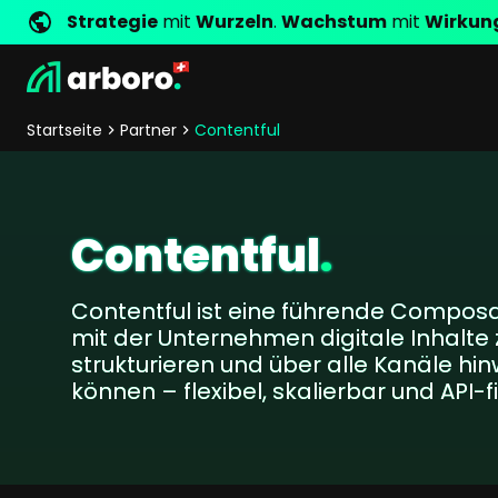
Strategie
mit
Wurzeln
.
Wachstum
mit
Wirkun
Entwicklung
Shop Erfolgsstorys
Management
Jobs
Anfrage
arboro als Arbeitgeber
Standorte
Unternehmenswerte
Shop Referenzen
Online Marketing
Core Values
Unternehmensg
Persönlich
Startseite
Partner
Contentful
Shopentwicklung
SEO
Support
GEO
SEA
Contentful
.
Content
Comparison Shopping Serv
Contentful ist eine führende Composa
Social Media Marketing
mit der Unternehmen digitale Inhalte z
Server-Side-Tracking
strukturieren und über alle Kanäle hi
Newsletter-Marketing
können – flexibel, skalierbar und API-fi
Consulting
eCommerce Beratung
Fördermittelberatung