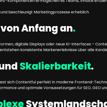
nt-Komponenten ermöglichen es Teams, Inhalte effizien
und beschleunigt Marketingprozesse erheblich.
von Anfang an
.
en, digitale Displays oder neue KI-Interfaces – Contentf
 entstehen konsistente Markenerlebnisse über alle Kanäl
 und
Skalierbarkeit
.
lässt sich Contentful perfekt in moderne Frontend-Techno
formance und optimale Voraussetzungen für SEO, GEO un
lexe
Systemlandscha