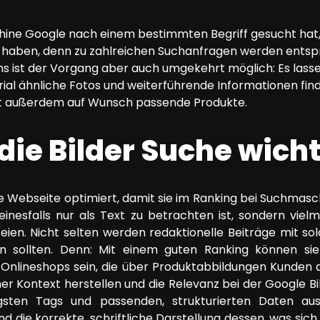
hine Google nach einem bestimmten Begriff gesucht hat,
haben, denn zu zahlreichen Suchanfragen werden entspr
ens ist der Vorgang aber auch umgekehrt möglich: Es las
ial ähnliche Fotos und weiterführende Informationen find
det außerdem auf Wunsch passende Produkte.
 die Bilder Suche wich
e Webseite optimiert, damit sie im Ranking bei Suchmaschi
nesfalls nur als Text zu betrachten ist, sondern viel
teien. Nicht selten werden redaktionelle Beiträge mit so
n sollten. Denn: Mit einem guten Ranking können sie 
Onlineshops sein, die über Produktabbildungen Kunden a
her Kontext herstellen und die Relevanz bei der Google B
igsten Tags und passenden, strukturierten Daten aus
 die korrekte, schriftliche Darstellung dessen, was sich a