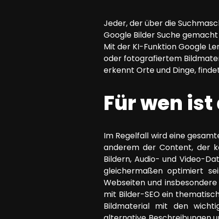
SEO Beratung
Jeder, der über die Suchmasc
Google Ads Kampagnen-Beratung
Google Bilder Suche gemacht 
Software Architektur Beratung
Mit der KI-Funktion Google L
oder fotografiertem Bildmater
erkennt Orte und Dinge, fin
Für wen ist
Im Regelfall wird eine gesamt
anderem der Content, der kei
Bildern, Audio- und Video-Da
gleichermaßen optimiert sei
Webseiten und insbesondere 
mit Bilder-SEO ein thematisc
Bildmaterial mit den wicht
alternative Beschreibungen und