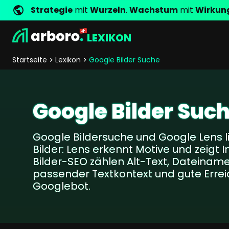
Strategie
mit
Wurzeln
.
Wachstum
mit
Wirkun
LEXIKON
Entwicklung
Shop Erfolgsstorys
Management
Jobs
Anfrage
arboro als Arbeitgeber
Standorte
Unternehmenswerte
Shop Referenzen
Online Marketing
Core Values
Unternehmensg
Persönlich
Startseite
Lexikon
Google Bilder Suche
Shopentwicklung
SEO
Support
GEO
SEA
Google Bilder Suc
Content
Comparison Shopping Serv
Google Bildersuche und Google Lens li
Social Media Marketing
Bilder: Lens erkennt Motive und zeigt I
Server-Side-Tracking
Bilder-SEO zählen Alt-Text, Dateiname, T
Newsletter-Marketing
passender Textkontext und gute Errei
Googlebot.
Consulting
eCommerce Beratung
Fördermittelberatung