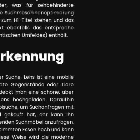
der, was für sehbehinderte
 die Suchmaschinenoptimierung
g zum H1-Titel stehen und das
xt ebenfalls das entspreche
tischen Umfeldes) enthält.
derkennung
r Suche. Lens ist eine mobile
ldete Gegenstände oder Tiere
tdeckt man eine schöne, aber
Lens hochgeladen. Daraufhin
bisuche, um Suchanfragen mit
l gekauft hat, der kann ihn
ssenden Suchmöbel anzufragen.
bestimmten Essen hoch und kann
diese Weise wird die moderne