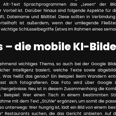
er Alt-Text Sprachprogrammen das „Lesen“ der Bil
er Vorteil ist. Darüber hinaus sind folgende Aspekte für
ift, Dateiname und Bildtitel. Diese sollten in Verbindun
rteilhaft ist außerdem, wenn der umliegende Fließte
ichtige Schlüsselbegriffe (etwa im Rahmen eines seman
s – die mobile KI-Bil
nehmend wichtiges Thema, so auch bei der Google Bilde
tlicher Intelligenz basiert, welche Texte sowie abgebi
 Was heißt das genau? Ein Beispiel: Beim Wandern en
sst sich fotografieren. Das Foto wird über Google 
chergebnisse. Neu ist in diesem Zusammenhang die Kom
n. Beispiel: Wer einen Tisch in einem bestimmten Sti
fnahme mit dem Text „Stühle“ ergänzen, um somit die pa
so unterwegs: Wer hungrig ist, lädt ein Bild von einem 
e“ Restaurants suchen, die das Gericht anbieten. Auf 