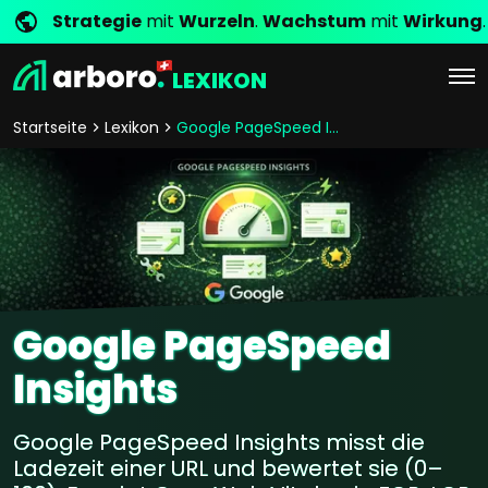
Strategie
mit
Wurzeln
.
Wachstum
mit
Wirkung
.
LEXIKON
Startseite
Lexikon
Google PageSpeed Insights
Google PageSpeed
Insights
Google PageSpeed Insights misst die
Ladezeit einer URL und bewertet sie (0–