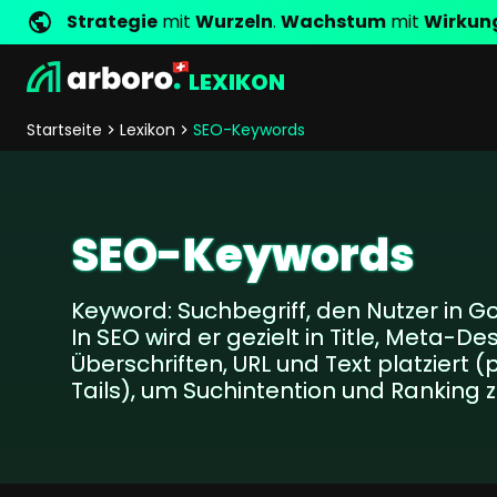
Strategie
mit
Wurzeln
.
Wachstum
mit
Wirkun
LEXIKON
Entwicklung
Shop Erfolgsstorys
Management
Jobs
Anfrage
arboro als Arbeitgeber
Standorte
Unternehmenswerte
Shop Referenzen
Online Marketing
Core Values
Unternehmensg
Persönlich
Startseite
Lexikon
SEO-Keywords
Shopentwicklung
SEO
Support
GEO
SEA
SEO-Keywords
Content
Comparison Shopping Serv
Keyword: Suchbegriff, den Nutzer in G
Social Media Marketing
In SEO wird er gezielt in Title, Meta-Des
Server-Side-Tracking
Überschriften, URL und Text platziert
Newsletter-Marketing
Tails), um Suchintention und Ranking z
Consulting
eCommerce Beratung
Fördermittelberatung