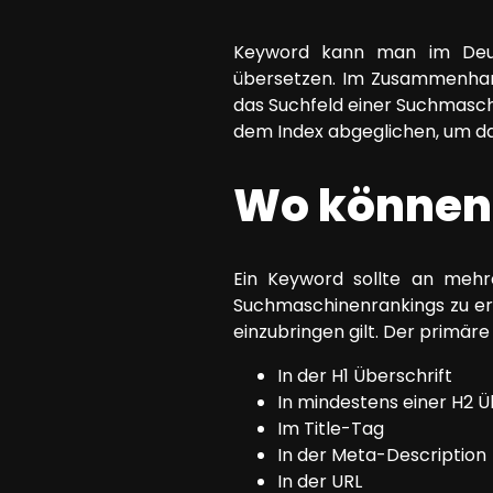
SEO Beratung
Keyword kann man im Deuts
Google Ads Kampagnen-Beratung
übersetzen. Im Zusammenhang
Software Architektur Beratung
das Suchfeld einer Suchmasch
dem Index abgeglichen, um da
Wo können
Ein Keyword sollte an mehr
Suchmaschinenrankings zu erzi
einzubringen gilt. Der primäre
In der H1 Überschrift
In mindestens einer H2 Ü
Im Title-Tag
In der Meta-Description
In der URL