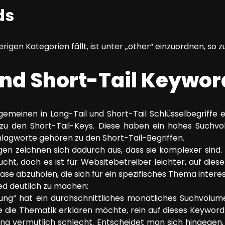
ds
erigen Kategorien fällt, ist unter „other“ einzuordnen, so z
und Short-Tail Keywor
meinen in Long-Tail und Short-Tail Schlüsselbegriffe 
zu den Short-Tail-Keys. Diese haben ein hohes Suchv
hlagworte gehören zu den Short-Tail-Begriffen.
gen zeichnen sich dadurch aus, dass sie komplexer sind
cht, doch es ist für Websitebetreiber leichter, auf dies
se abzuholen, die sich für ein spezifisches Thema interes
ied deutlich zu machen:
ung“ hat ein durchschnittliches monatliches Suchvolume
he die Thematik erklären möchte, rein auf dieses Keywor
king vermutlich schlecht. Entscheidet man sich hingegen,